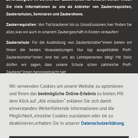
Sie viele Informationen zu uns als Anbieter von Zauberrequisiten,
Zauberschulen, Seminaren und Zaubershows.
Zauberrequisiten
: Von Tischzauberei bis zu Grossillusionen, hier finden Sie
alles, was wir auch in unserem Zaubergeschäft in Kloten verkaufen!
Zauberschule
: Für die Ausbildung von Zauberkünstler*innen bieten wir
Ihnen die besten Voraussetzungen. Nur top ausgebildete Profi-
Zauberkünstler*innen sind bei uns als Lehrepersonen tätig! Mit Stolz
dürfen wir sagen, dass unsere Schule schon zahlreiche Profi-
Zauberer*innen hervorgebracht hat!
Zaubershows
: Grosses Repertoire an Zaubershows, diese erstrecken sich
Wir verwenden Cookies um unsere Website zu optimieren
vom Kinderprogramm bis zur Tischzauberei. Lassen Sie sich faszinieren von
und Ihnen das
bestmögliche Online-Erlebnis
zu bieten. Mit
meiner Zauber-Sprech-Show, angerührt mit sprachlichen Sequenzen,
dem Klick auf
„Alle erlauben“
erklären Sie sich damit
gewürzt mit Gags und visuellen Illusionen wie Kaninchen, Vasen, Seilen,
einverstanden. Weiterführende Informationen und die
Flüssigkeit, Seidentuch, Zauberstab, Rose und Gurken.
Möglichkeit, einzelne Cookies zuzulassen oder sie zu
.
deaktivieren, erhalten Sie in unserer
Datenschutzerklärung
.
Alle Rechte vorbehalten. © 1988-2026 Magic Zylinder