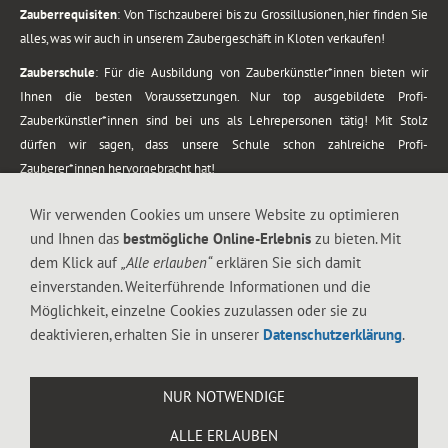
Zauberrequisiten
: Von Tischzauberei bis zu Grossillusionen, hier finden Sie
alles, was wir auch in unserem Zaubergeschäft in Kloten verkaufen!
Zauberschule
: Für die Ausbildung von Zauberkünstler*innen bieten wir
Ihnen die besten Voraussetzungen. Nur top ausgebildete Profi-
Zauberkünstler*innen sind bei uns als Lehrepersonen tätig! Mit Stolz
dürfen wir sagen, dass unsere Schule schon zahlreiche Profi-
Zauberer*innen hervorgebracht hat!
Zaubershows
: Grosses Repertoire an Zaubershows, diese erstrecken sich
Wir verwenden Cookies um unsere Website zu optimieren
vom Kinderprogramm bis zur Tischzauberei. Lassen Sie sich faszinieren von
und Ihnen das
bestmögliche Online-Erlebnis
zu bieten. Mit
meiner Zauber-Sprech-Show, angerührt mit sprachlichen Sequenzen,
dem Klick auf
„Alle erlauben“
erklären Sie sich damit
gewürzt mit Gags und visuellen Illusionen wie Kaninchen, Vasen, Seilen,
einverstanden. Weiterführende Informationen und die
Flüssigkeit, Seidentuch, Zauberstab, Rose und Gurken.
Möglichkeit, einzelne Cookies zuzulassen oder sie zu
.
deaktivieren, erhalten Sie in unserer
Datenschutzerklärung
.
Alle Rechte vorbehalten. © 1988-2026 Magic Zylinder
NUR NOTWENDIGE
.
ALLE ERLAUBEN
044 813 67 40
Flughafenstrasse 4, 8302 Kloten