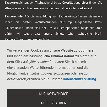
Zauberrequisiten
: Von Tischzauberei bis zu Grossillusionen, hier finden Sie
alles, was wir auch in unserem Zaubergeschäft in Kloten verkaufen!
Zauberschule
: Für die Ausbildung von Zauberkünstler*innen bieten wir
Ihnen die besten Voraussetzungen. Nur top ausgebildete Profi-
Zauberkünstler*innen sind bei uns als Lehrepersonen tätig! Mit Stolz
dürfen wir sagen, dass unsere Schule schon zahlreiche Profi-
Zauberer*innen hervorgebracht hat!
Zaubershows
: Grosses Repertoire an Zaubershows, diese erstrecken sich
Wir verwenden Cookies um unsere Website zu optimieren
vom Kinderprogramm bis zur Tischzauberei. Lassen Sie sich faszinieren von
und Ihnen das
bestmögliche Online-Erlebnis
zu bieten. Mit
meiner Zauber-Sprech-Show, angerührt mit sprachlichen Sequenzen,
dem Klick auf
„Alle erlauben“
erklären Sie sich damit
gewürzt mit Gags und visuellen Illusionen wie Kaninchen, Vasen, Seilen,
einverstanden. Weiterführende Informationen und die
Flüssigkeit, Seidentuch, Zauberstab, Rose und Gurken.
Möglichkeit, einzelne Cookies zuzulassen oder sie zu
.
deaktivieren, erhalten Sie in unserer
Datenschutzerklärung
.
Alle Rechte vorbehalten. © 1988-2026 Magic Zylinder
NUR NOTWENDIGE
.
ALLE ERLAUBEN
044 813 67 40
Flughafenstrasse 4, 8302 Kloten