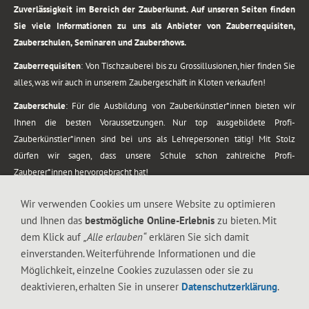
Zuverlässigkeit im Bereich der Zauberkunst. Auf unseren Seiten finden
Sie viele Informationen zu uns als Anbieter von Zauberrequisiten,
Zauberschulen, Seminaren und Zaubershows.
Zauberrequisiten
: Von Tischzauberei bis zu Grossillusionen, hier finden Sie
alles, was wir auch in unserem Zaubergeschäft in Kloten verkaufen!
Zauberschule
: Für die Ausbildung von Zauberkünstler*innen bieten wir
Ihnen die besten Voraussetzungen. Nur top ausgebildete Profi-
Zauberkünstler*innen sind bei uns als Lehrepersonen tätig! Mit Stolz
dürfen wir sagen, dass unsere Schule schon zahlreiche Profi-
Zauberer*innen hervorgebracht hat!
Zaubershows
: Grosses Repertoire an Zaubershows, diese erstrecken sich
Wir verwenden Cookies um unsere Website zu optimieren
vom Kinderprogramm bis zur Tischzauberei. Lassen Sie sich faszinieren von
und Ihnen das
bestmögliche Online-Erlebnis
zu bieten. Mit
meiner Zauber-Sprech-Show, angerührt mit sprachlichen Sequenzen,
dem Klick auf
„Alle erlauben“
erklären Sie sich damit
gewürzt mit Gags und visuellen Illusionen wie Kaninchen, Vasen, Seilen,
einverstanden. Weiterführende Informationen und die
Flüssigkeit, Seidentuch, Zauberstab, Rose und Gurken.
Möglichkeit, einzelne Cookies zuzulassen oder sie zu
.
deaktivieren, erhalten Sie in unserer
Datenschutzerklärung
.
Alle Rechte vorbehalten. © 1988-2026 Magic Zylinder