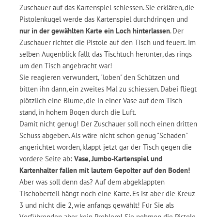
Zuschauer auf das Kartenspiel schiessen. Sie erklären, die
Pistolenkugel werde das Kartenspiel durchdringen und
nur in der gewählten Karte ein Loch hinterlassen
. Der
Zuschauer richtet die Pistole auf den Tisch und feuert. Im
selben Augenblick fällt das Tischtuch herunter, das rings
um den Tisch angebracht war!
Sie reagieren verwundert, "loben" den Schützen und
bitten ihn dann, ein zweites Mal zu schiessen. Dabei fliegt
plötzlich eine Blume, die in einer Vase auf dem Tisch
stand, in hohem Bogen durch die Luft.
Damit nicht genug! Der Zuschauer soll noch einen dritten
Schuss abgeben. Als wäre nicht schon genug "Schaden"
angerichtet worden, klappt jetzt gar der Tisch gegen die
vordere Seite ab
:
Vase, Jumbo-Kartenspiel und
Kartenhalter fallen mit lautem Gepolter auf den Boden!
Aber was soll denn das? Auf dem abgeklappten
Tischoberteil hängt noch eine Karte. Es ist aber die Kreuz
3 und nicht die 2, wie anfangs gewählt! Für Sie als
Vorführenden aber kein Problem! Sie nehmen die Pistole