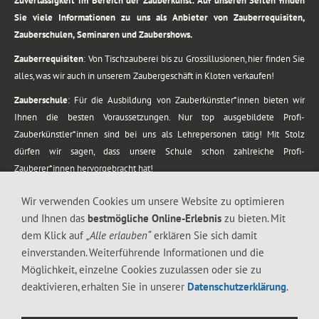
Zuverlässigkeit im Bereich der Zauberkunst. Auf unseren Seiten finden
Sie viele Informationen zu uns als Anbieter von Zauberrequisiten,
Zauberschulen, Seminaren und Zaubershows.
Zauberrequisiten
: Von Tischzauberei bis zu Grossillusionen, hier finden Sie
alles, was wir auch in unserem Zaubergeschäft in Kloten verkaufen!
Zauberschule
: Für die Ausbildung von Zauberkünstler*innen bieten wir
Ihnen die besten Voraussetzungen. Nur top ausgebildete Profi-
Zauberkünstler*innen sind bei uns als Lehrepersonen tätig! Mit Stolz
dürfen wir sagen, dass unsere Schule schon zahlreiche Profi-
Zauberer*innen hervorgebracht hat!
Zaubershows
: Grosses Repertoire an Zaubershows, diese erstrecken sich
Wir verwenden Cookies um unsere Website zu optimieren
vom Kinderprogramm bis zur Tischzauberei. Lassen Sie sich faszinieren von
und Ihnen das
bestmögliche Online-Erlebnis
zu bieten. Mit
meiner Zauber-Sprech-Show, angerührt mit sprachlichen Sequenzen,
dem Klick auf
„Alle erlauben“
erklären Sie sich damit
gewürzt mit Gags und visuellen Illusionen wie Kaninchen, Vasen, Seilen,
einverstanden. Weiterführende Informationen und die
Flüssigkeit, Seidentuch, Zauberstab, Rose und Gurken.
Möglichkeit, einzelne Cookies zuzulassen oder sie zu
.
deaktivieren, erhalten Sie in unserer
Datenschutzerklärung
.
Alle Rechte vorbehalten. © 1988-2026 Magic Zylinder