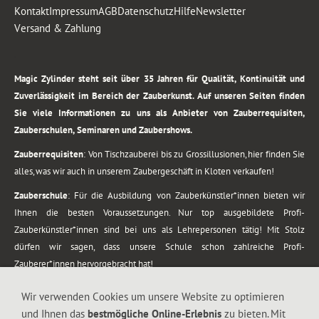
Kontakt
Impressum
AGB
Datenschutz
Hilfe
Newsletter
Versand & Zahlung
.
Magic Zylinder steht seit über 35 Jahren für Qualität, Kontinuität und
Zuverlässigkeit im Bereich der Zauberkunst. Auf unseren Seiten finden
Sie viele Informationen zu uns als Anbieter von Zauberrequisiten,
Zauberschulen, Seminaren und Zaubershows.
Zauberrequisiten
: Von Tischzauberei bis zu Grossillusionen, hier finden Sie
alles, was wir auch in unserem Zaubergeschäft in Kloten verkaufen!
Zauberschule
: Für die Ausbildung von Zauberkünstler*innen bieten wir
Ihnen die besten Voraussetzungen. Nur top ausgebildete Profi-
Zauberkünstler*innen sind bei uns als Lehrepersonen tätig! Mit Stolz
dürfen wir sagen, dass unsere Schule schon zahlreiche Profi-
Zauberer*innen hervorgebracht hat!
Zaubershows
: Grosses Repertoire an Zaubershows, diese erstrecken sich
Wir verwenden Cookies um unsere Website zu optimieren
vom Kinderprogramm bis zur Tischzauberei. Lassen Sie sich faszinieren von
und Ihnen das
bestmögliche Online-Erlebnis
zu bieten. Mit