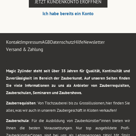
JETZT KUNDENKONTO ERÖFFNEN
Ich habe bereits ein Konto
Kontakt
Impressum
AGB
Datenschutz
Hilfe
Newsletter
Versand & Zahlung
.
Magic Zylinder steht seit über 35 Jahren für Qualität, Kontinuität und
Zuverlässigkeit im Bereich der Zauberkunst. Auf unseren Seiten finden
Sie viele Informationen zu uns als Anbieter von Zauberrequisiten,
Zauberschulen, Seminaren und Zaubershows.
Zauberrequisiten
: Von Tischzauberei bis zu Grossillusionen, hier finden Sie
alles, was wir auch in unserem Zaubergeschäft in Kloten verkaufen!
Zauberschule
: Für die Ausbildung von Zauberkünstler*innen bieten wir
Ihnen die besten Voraussetzungen. Nur top ausgebildete Profi-
Zauberkünstler*innen sind bei uns als Lehrepersonen tätig! Mit Stolz