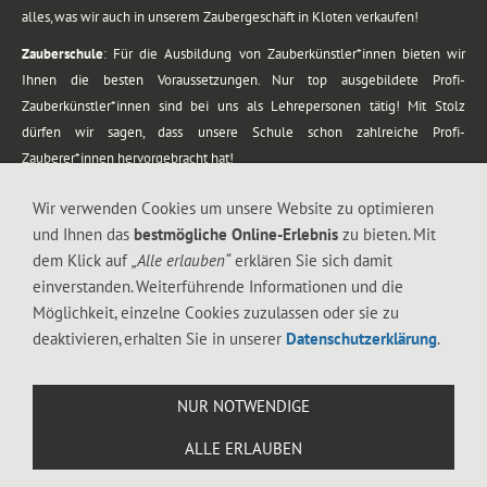
alles, was wir auch in unserem Zaubergeschäft in Kloten verkaufen!
Zauberschule
: Für die Ausbildung von Zauberkünstler*innen bieten wir
Ihnen die besten Voraussetzungen. Nur top ausgebildete Profi-
Zauberkünstler*innen sind bei uns als Lehrepersonen tätig! Mit Stolz
dürfen wir sagen, dass unsere Schule schon zahlreiche Profi-
Zauberer*innen hervorgebracht hat!
Zaubershows
: Grosses Repertoire an Zaubershows, diese erstrecken sich
Wir verwenden Cookies um unsere Website zu optimieren
vom Kinderprogramm bis zur Tischzauberei. Lassen Sie sich faszinieren von
und Ihnen das
bestmögliche Online-Erlebnis
zu bieten. Mit
meiner Zauber-Sprech-Show, angerührt mit sprachlichen Sequenzen,
dem Klick auf
„Alle erlauben“
erklären Sie sich damit
gewürzt mit Gags und visuellen Illusionen wie Kaninchen, Vasen, Seilen,
einverstanden. Weiterführende Informationen und die
Flüssigkeit, Seidentuch, Zauberstab, Rose und Gurken.
Möglichkeit, einzelne Cookies zuzulassen oder sie zu
.
deaktivieren, erhalten Sie in unserer
Datenschutzerklärung
.
Alle Rechte vorbehalten. © 1988-2026 Magic Zylinder
NUR NOTWENDIGE
.
ALLE ERLAUBEN
044 813 67 40
Flughafenstrasse 4, 8302 Kloten