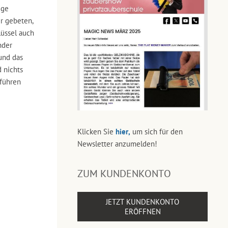
ige
er gebeten,
lüssel auch
nder
und das
 nichts
rführen
Klicken Sie
hier,
um sich für den
Newsletter anzumelden!
ZUM KUNDENKONTO
JETZT KUNDENKONTO
ERÖFFNEN