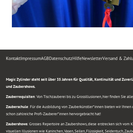
Kontakt
Impressum
AGB
Datenschutz
Hilfe
Newsletter
Versand & Zahl
.
Magic Zylinder steht seit über 35 Jahren für Qualität, Kontinuität und Zuve
und Zaubershows.
Zauberrequisiten
: Von Tischzauberei bis zu Grossillusionen, hier finden Sie a
Zauberschule
: Für die Ausbildung von Zauberkünstler*innen bieten wir Ihnen d
schon zahlreiche Profi-Zauberer*innen hervorgebracht hat!
Zaubershows
: Grosses Repertoire an Zaubershows, diese erstrecken sich vom
visuellen Illusionen wie Kaninchen, Vasen, Seilen, Flüssigkeit, Seidentuch, Zau