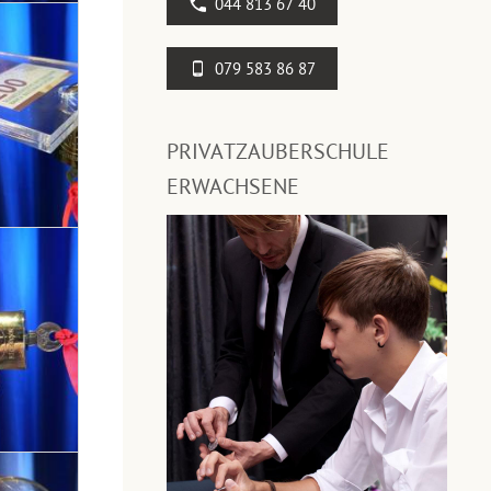
044 813 67 40
079 583 86 87
PRIVATZAUBERSCHULE
ERWACHSENE