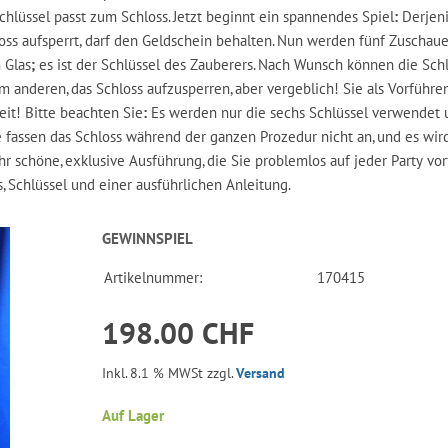
hlüssel passt zum Schloss. Jetzt beginnt ein spannendes Spiel
:
Derjen
loss aufsperrt, darf den Geldschein behalten. Nun werden fünf Zuschau
 Glas
;
es ist der Schlüssel des Zauberers. Nach Wunsch können die Sch
anderen, das Schloss aufzusperren, aber vergeblich! Sie als Vorführe
it! Bitte beachten Sie
:
Es werden nur die sechs Schlüssel verwendet 
fassen das Schloss während der ganzen Prozedur nicht an, und es wird
hr schöne, exklusive Ausführung, die Sie problemlos auf jeder Party vo
s, Schlüssel und einer ausführlichen Anleitung.
GEWINNSPIEL
Artikelnummer:
170415
198.00 CHF
Inkl. 8.1 % MWSt zzgl.
Versand
Auf Lager