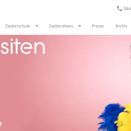
044
Zauberschule
Zaubershows
Presse
Archiv