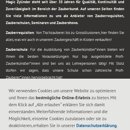
Magic Zylinder steht seit über 35 Jahren für Qualität, Kontinuität und
Zuverlässigkeit im Bereich der Zauberkunst. Auf unseren Seiten finden
Sie viele Informationen zu uns als Anbieter von Zauberrequisiten,
Zauberschulen, Seminaren und Zaubershows.
Zauberrequisiten
: Von Tischzauberei bis zu Grossillusionen, hier finden Sie
alles, was wir auch in unserem Zaubergeschäft in Kloten verkaufen!
Zauberschule
: Für die Ausbildung von Zauberkünstler*innen bieten wir
Ihnen die besten Voraussetzungen. Nur top ausgebildete Profi-
Zauberkünstler*innen sind bei uns als Lehrepersonen tätig! Mit Stolz
dürfen wir sagen, dass unsere Schule schon zahlreiche Profi-
Zauberer*innen hervorgebracht hat!
Zaubershows
: Grosses Repertoire an Zaubershows, diese erstrecken sich
Wir verwenden Cookies um unsere Website zu optimieren
vom Kinderprogramm bis zur Tischzauberei. Lassen Sie sich faszinieren von
und Ihnen das
bestmögliche Online-Erlebnis
zu bieten. Mit
meiner Zauber-Sprech-Show, angerührt mit sprachlichen Sequenzen,
dem Klick auf
„Alle erlauben“
erklären Sie sich damit
gewürzt mit Gags und visuellen Illusionen wie Kaninchen, Vasen, Seilen,
einverstanden. Weiterführende Informationen und die
Flüssigkeit, Seidentuch, Zauberstab, Rose und Gurken.
Möglichkeit, einzelne Cookies zuzulassen oder sie zu
.
deaktivieren, erhalten Sie in unserer
Datenschutzerklärung
.