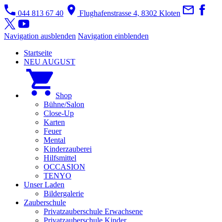
044 813 67 40
Flughafenstrasse 4, 8302 Kloten
Navigation ausblenden
Navigation einblenden
Startseite
NEU AUGUST
Shop
Bühne/Salon
Close-Up
Karten
Feuer
Mental
Kinderzauberei
Hilfsmittel
OCCASION
TENYO
Unser Laden
Bildergalerie
Zauberschule
Privatzauberschule Erwachsene
Privatzauberschule Kinder