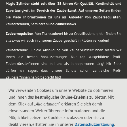
Magic Zylinder steht seit über 35 Jahren für Qualität, Kontinuität und
Zuverlässigkeit im Bereich der Zauberkunst. Auf unseren Seiten finden
Sie viele Informationen zu uns als Anbieter von Zauberrequisiten,
Zauberschulen, Seminaren und Zaubershows.
Zauberrequisiten
: Von Tischzauberei bis zu Grossillusionen, hier finden Sie
alles, was wir auch in unserem Zaubergeschäft in Kloten verkaufen!
Zauberschule
: Für die Ausbildung von Zauberkünstler*innen bieten wir
Ihnen die besten Voraussetzungen. Nur top ausgebildete Profi-
Zauberkünstler*innen sind bei uns als Lehrepersonen tätig! Mit Stolz
dürfen wir sagen, dass unsere Schule schon zahlreiche Profi-
Zauberer*innen hervorgebracht hat!
Zaubershows
: Grosses Repertoire an Zaubershows, diese erstrecken sich
Wir verwenden Cookies um unsere Website zu optimieren
vom Kinderprogramm bis zur Tischzauberei. Lassen Sie sich faszinieren von
und Ihnen das
bestmögliche Online-Erlebnis
zu bieten. Mit
meiner Zauber-Sprech-Show, angerührt mit sprachlichen Sequenzen,
dem Klick auf
„Alle erlauben“
erklären Sie sich damit
gewürzt mit Gags und visuellen Illusionen wie Kaninchen, Vasen, Seilen,
einverstanden. Weiterführende Informationen und die
Flüssigkeit, Seidentuch, Zauberstab, Rose und Gurken.
Möglichkeit, einzelne Cookies zuzulassen oder sie zu
.
deaktivieren, erhalten Sie in unserer
Datenschutzerklärung
.