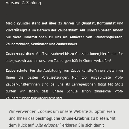
Versand & Zahlung
.
Magic Zylinder steht seit über 35 Jahren für Qualität, Kontinuität und
Zuverlässigkeit im Bereich der Zauberkunst. Auf unseren Seiten finden
Sie viele Informationen zu uns als Anbieter von Zauberrequisiten,
Zauberschulen, Seminaren und Zaubershows.
Zauberrequisiten
: Von Tischzauberei bis zu Grossillusionen, hier finden Sie
alles, was wir auch in unserem Zaubergeschäft in Kloten verkaufen!
Zauberschule
: Für die Ausbildung von Zauberkünstler*innen bieten wir
Ihnen die besten Voraussetzungen. Nur top ausgebildete Profi-
Zauberkünstler*innen sind bei uns als Lehrepersonen tätig! Mit Stolz
dürfen wir sagen, dass unsere Schule schon zahlreiche Profi-
Zauberer*innen hervorgebracht hat!
Zaubershows
: Grosses Repertoire an Zaubershows, diese erstrecken sich
Wir verwenden Cookies um unsere Website zu optimieren
vom Kinderprogramm bis zur Tischzauberei. Lassen Sie sich faszinieren von
und Ihnen das
bestmögliche Online-Erlebnis
zu bieten. Mit
meiner Zauber-Sprech-Show, angerührt mit sprachlichen Sequenzen,
dem Klick auf
„Alle erlauben“
erklären Sie sich damit
gewürzt mit Gags und visuellen Illusionen wie Kaninchen, Vasen, Seilen,