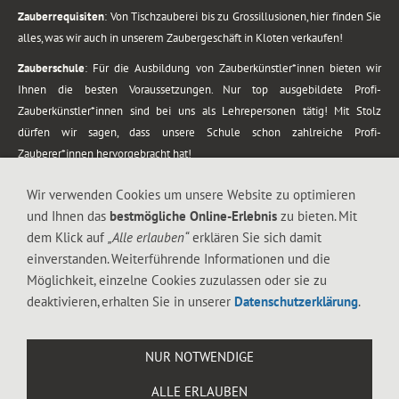
Zauberrequisiten
: Von Tischzauberei bis zu Grossillusionen, hier finden Sie
alles, was wir auch in unserem Zaubergeschäft in Kloten verkaufen!
Zauberschule
: Für die Ausbildung von Zauberkünstler*innen bieten wir
Ihnen die besten Voraussetzungen. Nur top ausgebildete Profi-
Zauberkünstler*innen sind bei uns als Lehrepersonen tätig! Mit Stolz
dürfen wir sagen, dass unsere Schule schon zahlreiche Profi-
Zauberer*innen hervorgebracht hat!
Zaubershows
: Grosses Repertoire an Zaubershows, diese erstrecken sich
Wir verwenden Cookies um unsere Website zu optimieren
vom Kinderprogramm bis zur Tischzauberei. Lassen Sie sich faszinieren von
und Ihnen das
bestmögliche Online-Erlebnis
zu bieten. Mit
meiner Zauber-Sprech-Show, angerührt mit sprachlichen Sequenzen,
dem Klick auf
„Alle erlauben“
erklären Sie sich damit
gewürzt mit Gags und visuellen Illusionen wie Kaninchen, Vasen, Seilen,
einverstanden. Weiterführende Informationen und die
Flüssigkeit, Seidentuch, Zauberstab, Rose und Gurken.
Möglichkeit, einzelne Cookies zuzulassen oder sie zu
.
deaktivieren, erhalten Sie in unserer
Datenschutzerklärung
.
Alle Rechte vorbehalten. © 1988-2026 Magic Zylinder
NUR NOTWENDIGE
.
ALLE ERLAUBEN
044 813 67 40
Flughafenstrasse 4, 8302 Kloten