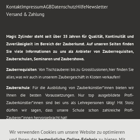
Kontakt
Impressum
AGB
Datenschutz
Hilfe
Newsletter
Versand & Zahlung
.
Magic Zylinder steht seit über 35 Jahren für Qualität, Kontinuität und
Zuverlässigkeit im Bereich der Zauberkunst. Auf unseren Seiten finden
Sie viele Informationen zu uns als Anbieter von Zauberrequisiten,
Zauberschulen, Seminaren und Zaubershows.
Zauberrequisiten
: Von Tischzauberei bis zu Grossillusionen, hier finden Sie
alles, was wir auch in unserem Zaubergeschäft in Kloten verkaufen!
Zauberschule
: Für die Ausbildung von Zauberkünstler*innen bieten wir
Ihnen die besten Voraussetzungen. Nur top ausgebildete Profi-
Zauberkünstler*innen sind bei uns als Lehrepersonen tätig! Mit Stolz
dürfen wir sagen, dass unsere Schule schon zahlreiche Profi-
Zauberer*innen hervorgebracht hat!
Zaubershows
: Grosses Repertoire an Zaubershows, diese erstrecken sich
Wir verwenden Cookies um unsere Website zu optimieren
vom Kinderprogramm bis zur Tischzauberei. Lassen Sie sich faszinieren von
und Ihnen das
bestmögliche Online-Erlebnis
zu bieten. Mit