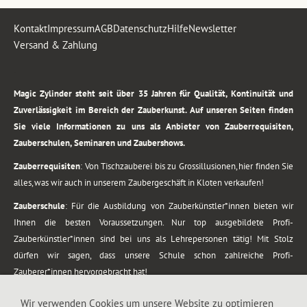
Kontakt
Impressum
AGB
Datenschutz
Hilfe
Newsletter
Versand & Zahlung
.
Magic Zylinder steht seit über 35 Jahren für Qualität, Kontinuität und
Zuverlässigkeit im Bereich der Zauberkunst. Auf unseren Seiten finden
Sie viele Informationen zu uns als Anbieter von Zauberrequisiten,
Zauberschulen, Seminaren und Zaubershows.
Zauberrequisiten
: Von Tischzauberei bis zu Grossillusionen, hier finden Sie
alles, was wir auch in unserem Zaubergeschäft in Kloten verkaufen!
Zauberschule
: Für die Ausbildung von Zauberkünstler*innen bieten wir
Ihnen die besten Voraussetzungen. Nur top ausgebildete Profi-
Zauberkünstler*innen sind bei uns als Lehrepersonen tätig! Mit Stolz
dürfen wir sagen, dass unsere Schule schon zahlreiche Profi-
Zauberer*innen hervorgebracht hat!
Zaubershows
: Grosses Repertoire an Zaubershows, diese erstrecken sich
Wir verwenden Cookies um unsere Website zu optimieren