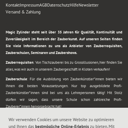
Kontakt
Impressum
AGB
Datenschutz
Hilfe
Newsletter
Versand & Zahlung
.
Magic Zylinder steht seit über 35 Jahren für Qualität, Kontinuität und
Zuverlässigkeit im Bereich der Zauberkunst. Auf unseren Seiten finden
Sie viele Informationen zu uns als Anbieter von Zauberrequisiten,
Zauberschulen, Seminaren und Zaubershows.
Zauberrequisiten
: Von Tischzauberei bis zu Grossillusionen, hier finden Sie
alles, was wir auch in unserem Zaubergeschäft in Kloten verkaufen!
Zauberschule
: Für die Ausbildung von Zauberkünstler*innen bieten wir
Ihnen die besten Voraussetzungen. Nur top ausgebildete Profi-
Zauberkünstler*innen sind bei uns als Lehrepersonen tätig! Mit Stolz
dürfen wir sagen, dass unsere Schule schon zahlreiche Profi-
Zauberer*innen hervorgebracht hat!
Zaubershows
: Grosses Repertoire an Zaubershows, diese erstrecken sich
Wir verwenden Cookies um unsere Website zu optimieren
vom Kinderprogramm bis zur Tischzauberei. Lassen Sie sich faszinieren von
und Ihnen das
bestmögliche Online-Erlebnis
zu bieten. Mit