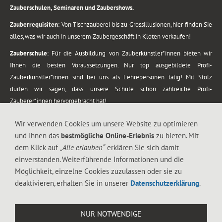
Zauberschulen, Seminaren und Zaubershows.
Zauberrequisiten
: Von Tischzauberei bis zu Grossillusionen, hier finden Sie
alles, was wir auch in unserem Zaubergeschäft in Kloten verkaufen!
Zauberschule
: Für die Ausbildung von Zauberkünstler*innen bieten wir
Ihnen die besten Voraussetzungen. Nur top ausgebildete Profi-
Zauberkünstler*innen sind bei uns als Lehrepersonen tätig! Mit Stolz
dürfen wir sagen, dass unsere Schule schon zahlreiche Profi-
Zauberer*innen hervorgebracht hat!
Zaubershows
: Grosses Repertoire an Zaubershows, diese erstrecken sich
Wir verwenden Cookies um unsere Website zu optimieren
vom Kinderprogramm bis zur Tischzauberei. Lassen Sie sich faszinieren von
und Ihnen das
bestmögliche Online-Erlebnis
zu bieten. Mit
meiner Zauber-Sprech-Show, angerührt mit sprachlichen Sequenzen,
dem Klick auf
„Alle erlauben“
erklären Sie sich damit
gewürzt mit Gags und visuellen Illusionen wie Kaninchen, Vasen, Seilen,
einverstanden. Weiterführende Informationen und die
Flüssigkeit, Seidentuch, Zauberstab, Rose und Gurken.
Möglichkeit, einzelne Cookies zuzulassen oder sie zu
.
deaktivieren, erhalten Sie in unserer
Datenschutzerklärung
.
Alle Rechte vorbehalten. © 1988-2026 Magic Zylinder
NUR NOTWENDIGE
.