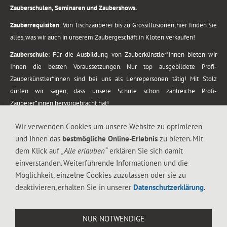
Zauberschulen, Seminaren und Zaubershows.
Zauberrequisiten
: Von Tischzauberei bis zu Grossillusionen, hier finden Sie
alles, was wir auch in unserem Zaubergeschäft in Kloten verkaufen!
Zauberschule
: Für die Ausbildung von Zauberkünstler*innen bieten wir
Ihnen die besten Voraussetzungen. Nur top ausgebildete Profi-
Zauberkünstler*innen sind bei uns als Lehrepersonen tätig! Mit Stolz
dürfen wir sagen, dass unsere Schule schon zahlreiche Profi-
Zauberer*innen hervorgebracht hat!
Zaubershows
: Grosses Repertoire an Zaubershows, diese erstrecken sich
Wir verwenden Cookies um unsere Website zu optimieren
vom Kinderprogramm bis zur Tischzauberei. Lassen Sie sich faszinieren von
und Ihnen das
bestmögliche Online-Erlebnis
zu bieten. Mit
meiner Zauber-Sprech-Show, angerührt mit sprachlichen Sequenzen,
dem Klick auf
„Alle erlauben“
erklären Sie sich damit
gewürzt mit Gags und visuellen Illusionen wie Kaninchen, Vasen, Seilen,
einverstanden. Weiterführende Informationen und die
Flüssigkeit, Seidentuch, Zauberstab, Rose und Gurken.
Möglichkeit, einzelne Cookies zuzulassen oder sie zu
.
deaktivieren, erhalten Sie in unserer
Datenschutzerklärung
.
Alle Rechte vorbehalten. © 1988-2026 Magic Zylinder
NUR NOTWENDIGE
.