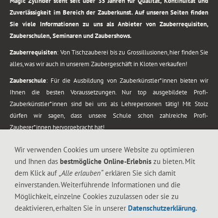
Magic Zylinder steht seit über 35 Jahren für Qualität, Kontinuität und
Zuverlässigkeit im Bereich der Zauberkunst. Auf unseren Seiten finden
Sie viele Informationen zu uns als Anbieter von Zauberrequisiten,
Zauberschulen, Seminaren und Zaubershows.
Zauberrequisiten
: Von Tischzauberei bis zu Grossillusionen, hier finden Sie
alles, was wir auch in unserem Zaubergeschäft in Kloten verkaufen!
Zauberschule
: Für die Ausbildung von Zauberkünstler*innen bieten wir
Ihnen die besten Voraussetzungen. Nur top ausgebildete Profi-
Zauberkünstler*innen sind bei uns als Lehrepersonen tätig! Mit Stolz
dürfen wir sagen, dass unsere Schule schon zahlreiche Profi-
Zauberer*innen hervorgebracht hat!
Zaubershows
: Grosses Repertoire an Zaubershows, diese erstrecken sich
Wir verwenden Cookies um unsere Website zu optimieren
vom Kinderprogramm bis zur Tischzauberei. Lassen Sie sich faszinieren von
und Ihnen das
bestmögliche Online-Erlebnis
zu bieten. Mit
meiner Zauber-Sprech-Show, angerührt mit sprachlichen Sequenzen,
dem Klick auf
„Alle erlauben“
erklären Sie sich damit
gewürzt mit Gags und visuellen Illusionen wie Kaninchen, Vasen, Seilen,
einverstanden. Weiterführende Informationen und die
Flüssigkeit, Seidentuch, Zauberstab, Rose und Gurken.
Möglichkeit, einzelne Cookies zuzulassen oder sie zu
.
deaktivieren, erhalten Sie in unserer
Datenschutzerklärung
.